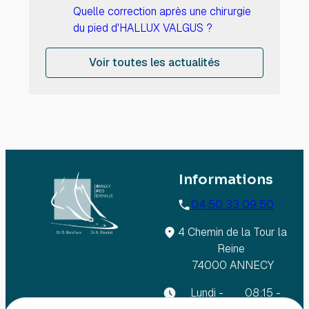
Quelle correction après une chirurgie
du pied d'HALLUX VALGUS ?
Voir toutes les actualités
Informations
04 50 33 09 50
4 Chemin de la Tour la
Reine
74000 ANNECY
Lundi -
08:15 -