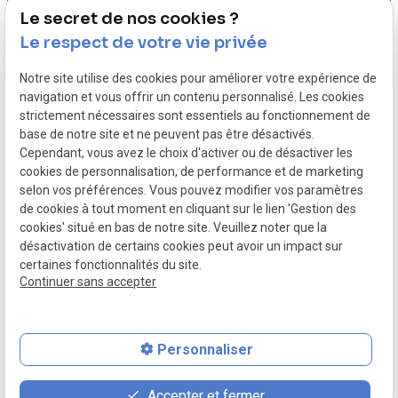
Vendredi
18:00
Le secret de nos cookies ?
Accueil
Le respect de votre vie privée
Mentions légales
Politique de
Notre site utilise des cookies pour améliorer votre expérience de
Vos
confidentialité
navigation et vous offrir un contenu personnalisé. Les cookies
professionnels
Gestion des cookies
strictement nécessaires sont essentiels au fonctionnement de
de santé
base de notre site et ne peuvent pas être désactivés.
Plan du site
Cependant, vous avez le choix d'activer ou de désactiver les
Pathologies
cookies de personnalisation, de performance et de marketing
traitées
selon vos préférences. Vous pouvez modifier vos paramètres
de cookies à tout moment en cliquant sur le lien 'Gestion des
Parcours patient
cookies' situé en bas de notre site. Veuillez noter que la
désactivation de certains cookies peut avoir un impact sur
Actualités
certaines fonctionnalités du site.
Continuer sans accepter
Contact
Personnaliser
place
contact_page
phone
Accepter et fermer