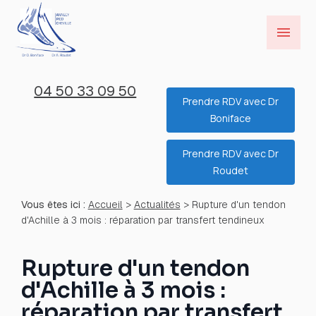
Panneau de gestion des cookies
menu
04 50 33 09 50
Prendre RDV avec Dr
Boniface
Prendre RDV avec Dr
Roudet
Vous êtes ici :
Accueil
>
Actualités
> Rupture d'un tendon
d'Achille à 3 mois : réparation par transfert tendineux
Rupture d'un tendon
d'Achille à 3 mois :
réparation par transfert